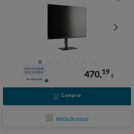
PN COMME
19
470,
RCE GMBH
€
No valorado
Comprar
Alerta de precio