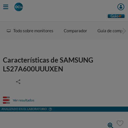
Guio
Todo sobre monitores
Comparador
Guía de compra
Características de SAMSUNG
LS27A600UUUXEN
Ver resultados
ANALIZADO EN EL LABORATORIO