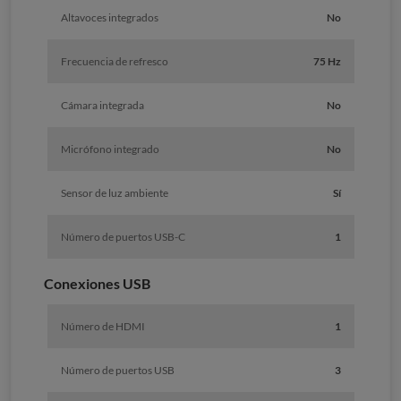
Altavoces integrados
No
Frecuencia de refresco
75 Hz
Cámara integrada
No
Micrófono integrado
No
Sensor de luz ambiente
Sí
Número de puertos USB-C
1
Conexiones USB
Número de HDMI
1
Número de puertos USB
3