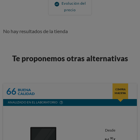
Evolución del
precio
No hay resultados de la tienda
Te proponemos otras alternativas
66
BUENA
COMPRA
CALIDAD
MAESTRA
ANALIZADO EN EL LABORATORIO
Desde
90
84,
€