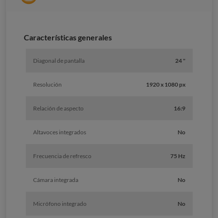
Caracterí­sticas generales
Diagonal de pantalla
24 "
Resolución
1920 x 1080 px
Relación de aspecto
16:9
Altavoces integrados
No
Frecuencia de refresco
75 Hz
Cámara integrada
No
Micrófono integrado
No