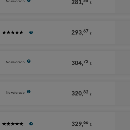
55
281,
No valorado
€
67
293,
€
5
Stars
72
304,
No valorado
€
82
320,
No valorado
€
66
329,
€
5