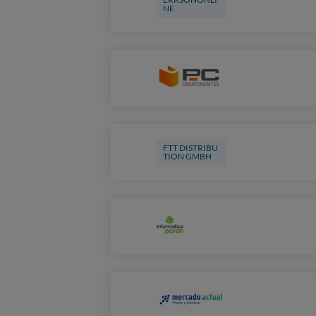
NE
FTT DISTRIBU
TION GMBH