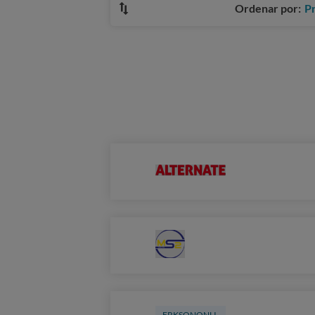
Ordenar por:
P
ERKSONONLI