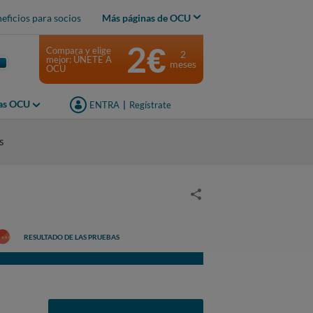
eficios para socios
Más páginas de OCU
2€
Compara y elige
2
mejor: ÚNETE A
meses
OCU
jas OCU
ENTRA
|
Regístrate
s
RESULTADO DE LAS PRUEBAS