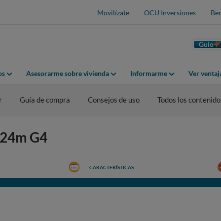
Movilízate
OCU Inversiones
Ben
Guio
os
Asesorarme sobre vivienda
Informarme
Ver venta
r
Guía de compra
Consejos de uso
Todos los contenido
 E24m G4
CARACTERÍSTICAS