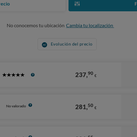
recio
F
No conocemos tu ubicación
Cambia tu localización
Evolución del precio
90
237,
€
5
Stars
50
281,
No valorado
€