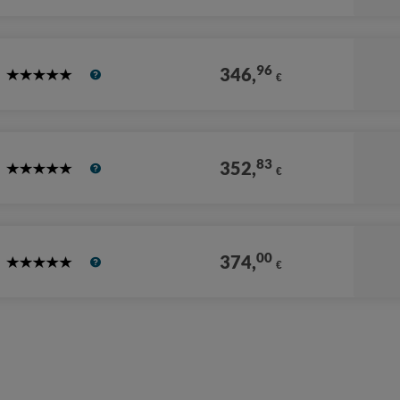
Stars
96
346,
€
5
Stars
83
352,
€
5
Stars
00
374,
€
5
Stars