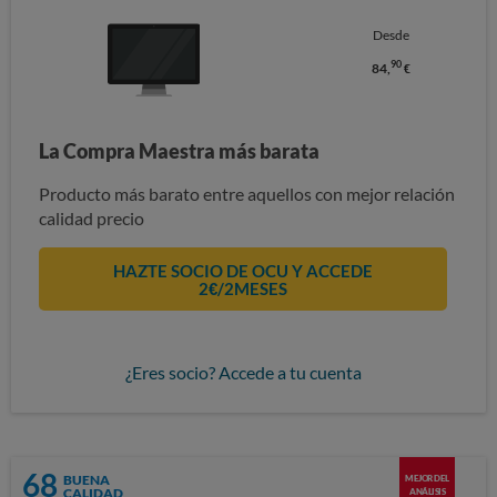
Desde
90
84,
€
La Compra Maestra más barata
Producto más barato entre aquellos con mejor relación
calidad precio
HAZTE SOCIO DE OCU Y ACCEDE
2€/2MESES
¿Eres socio? Accede a tu cuenta
68
BUENA
MEJOR DEL
CALIDAD
ANÁLISIS