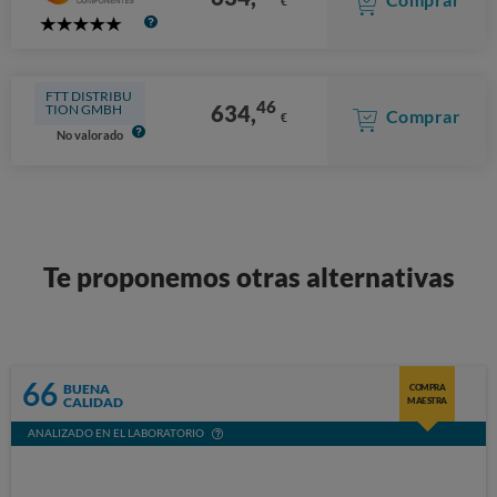
€
5
Stars
FTT DISTRIBU
46
634,
TION GMBH
Comprar
€
No valorado
Te proponemos otras alternativas
66
BUENA
COMPRA
CALIDAD
MAESTRA
ANALIZADO EN EL LABORATORIO