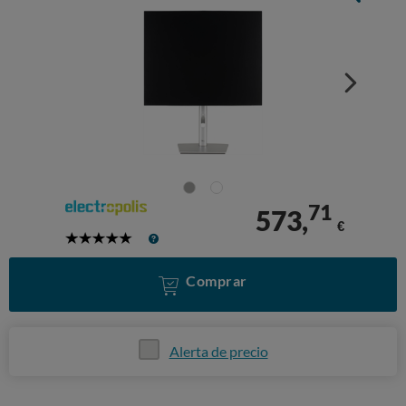
71
573,
€
5
Stars
Comprar
Alerta de precio