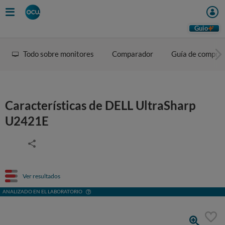
Guio
Todo sobre monitores
Comparador
Guía de compra
Características de DELL UltraSharp
U2421E
Ver resultados
ANALIZADO EN EL LABORATORIO