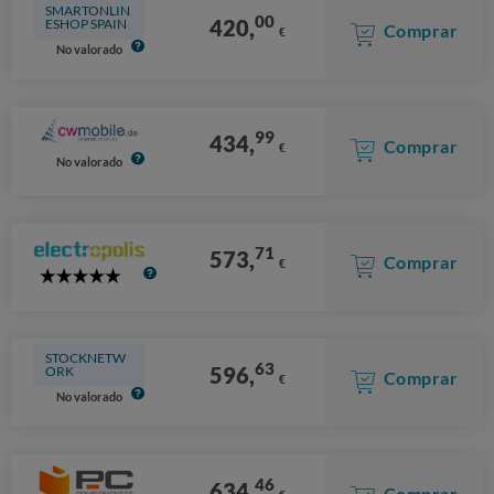
SMARTONLIN
00
420,
ESHOP SPAIN
Comprar
€
No valorado
99
434,
Comprar
€
No valorado
71
573,
Comprar
€
5
Stars
STOCKNETW
63
596,
ORK
Comprar
€
No valorado
46
634,
Comprar