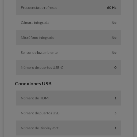
Frecuencia de refresco
60 Hz
Cámara integrada
No
Micrófono integrado
No
Sensor de luz ambiente
No
Número de puertos USB-C
0
Conexiones USB
Número de HDMI
1
Número de puertos USB
5
Número de DisplayPort
1