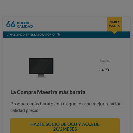
66
BUENA
COMPRA
CALIDAD
MAESTRA
ANALIZADO EN EL LABORATORIO
Desde
90
84,
€
La Compra Maestra más barata
Producto más barato entre aquellos con mejor relación
calidad precio
HAZTE SOCIO DE OCU Y ACCEDE
2€/2MESES