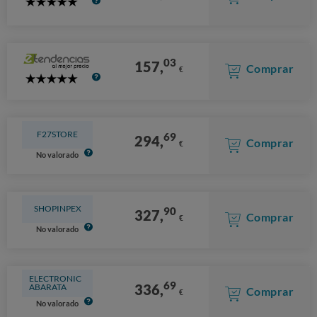
5
Stars
03
157,
Comprar
€
5
Stars
F27STORE
69
294,
Comprar
€
No valorado
SHOPINPEX
90
327,
Comprar
€
No valorado
ELECTRONIC
69
336,
ABARATA
Comprar
€
No valorado