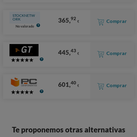
STOCKNETW
92
365,
ORK
Comprar
€
No valorado
43
445,
Comprar
€
5
Stars
40
601,
Comprar
€
5
Stars
Te proponemos otras alternativas