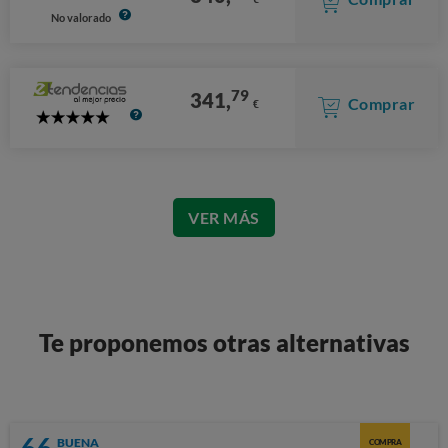
No valorado
79
341,
Comprar
€
5
Stars
VER MÁS
Te proponemos otras alternativas
66
BUENA
COMPRA