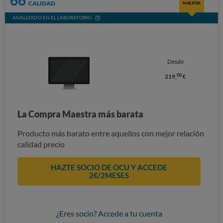
CALIDAD
MAESTRA
ANALIZADO EN EL LABORATORIO
Desde
00
219,
€
La Compra Maestra más barata
Producto más barato entre aquellos con mejor relación
calidad precio
HAZTE SOCIO DE OCU Y ACCEDE
2€/2MESES
¿Eres socio? Accede a tu cuenta