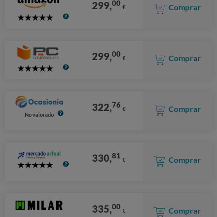
00
299,
Comprar
€
5
Stars
00
299,
Comprar
€
5
Stars
76
322,
Comprar
€
No valorado
81
330,
Comprar
€
5
Stars
00
335,
Comprar
€