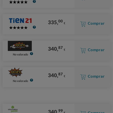
5
Stars
00
335,
Comprar
€
5
Stars
87
340,
Comprar
€
No valorado
87
340,
Comprar
€
No valorado
99
340,
Comprar
€