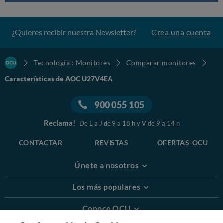
¿Quieres recibir nuestra Newsletter?
Crea una cuenta
Tecnología : Monitores
Comparar monitores
Características de AOC U27V4EA
900 055 105
Reclama!
De L a J de 9 a 18 h y V de 9 a 14 h
CONTACTAR
REVISTAS
OFERTAS-OCU
Únete a nosotros
Los más populares
Conoce OCU