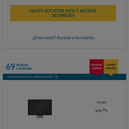
HAZTE SOCIO DE OCU Y ACCEDE
2€/2MESES
¿Eres socio? Accede a tu cuenta
69
BUENA
MEJOR DEL
COMPRA
CALIDAD
ANÁLISIS
MAESTRA
ANALIZADO EN EL LABORATORIO
Desde
19
470,
€