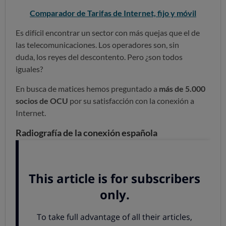
Comparador de Tarifas de Internet, fijo y móvil
Es difícil encontrar un sector con más quejas que el de
las telecomunicaciones. Los operadores son, sin
duda, los reyes del descontento. Pero ¿son todos
iguales?
En busca de matices hemos preguntado a
más de 5.000
socios de OCU
por su satisfacción con la conexión a
Internet.
Radiografía de la conexión española
Dos tercios de los hogares aún usan ADSL, siendo
minoría los que se han pasado al cable o la fibra
óptica.
El precio medio de una conexión doméstica
(normalmente incluye teléfono fijo y a veces
televisión o móvil) es de
50 euros
al mes.