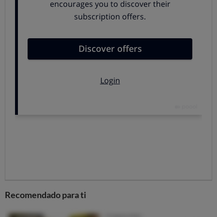
Los españoles son usuarios fieles:
la mitad jamás
ha cambiado de compañía
.
Bien los operadores regionales, mal Vodafone
Las empresas de cable y fibra que solo operan en
determinados territorios (
R en Galicia, Telecable en
Asturias, Euskaltel en País Vasco
) consiguen buenas
puntuaciones. Sobre todo R, que encabeza el ranking de
satisfacción en todas las categorías.
Entre los operadores de ámbito nacional vence
ONO: los usuarios juzgan su conexión como rápida y
fiable, aunque penalizan su deficiente atención al cliente
y su elevado precio.
Las
peores notas
se las llevan Carrefour, Orange y
especialmente Vodafone.
Recomendado para ti
La tarifa elegida importa más que la compañía
Tanto o más que en el nombre del operador, hay que