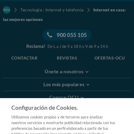
Tecnología : Internet y telefonía
Internet en casa:
las mejores opciones
900 055 105
Reclama!
De L a J de 9 a 18 h y V de 9 a 14 h
CONTACTAR
REVISTAS
OFERTAS-OCU
Únete a nosotros
Los más populares
Conoce OCU
Configuración de Cookies.
Más Información
Utilizamos cookies propias y de terceros para analizar
nuestros servicios y mostrarte publicidad relacionada con tus
© 2026 OCU
preferencias basado en un perfil elaborado a partir de tus
Condiciones generales de contratación de OCU