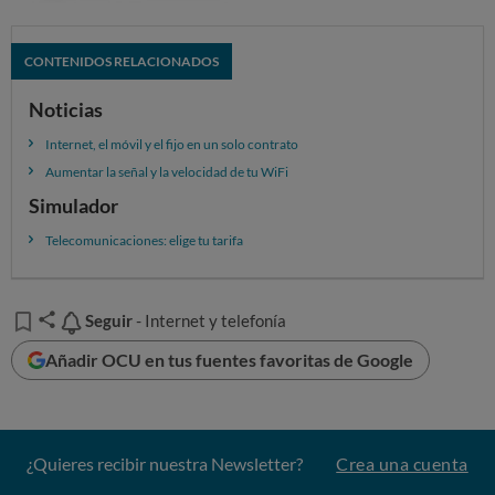
opciones de los operadores que actúan a nivel nacional:
1º) ONO Teléfono+Internet 50 MB
CONTENIDOS RELACIONADOS
2º) Movistar Fusión Fibra 100 MB
Noticias
3º) Jazztel Internet 30 MB Premium
4º) ONO Teléfono+Internet 50 MB+TV
Internet, el móvil y el fijo en un solo contrato
Aumentar la señal y la velocidad de tu WiFi
5º) ONO Teléfono+Internet 30 MB+TV
Simulador
Telecomunicaciones: elige tu tarifa
Seguir
Seguir
- Internet y telefonía
Añadir OCU en tus fuentes favoritas de Google
¿Quieres recibir nuestra Newsletter?
Crea una cuenta