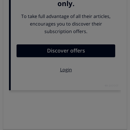
que hará con ella el receptor.
Las mismas precauciones que se deben tener con
los contactos personales que tengamos en la app hay
que tenerlas, si cabe con más énfasis, con
los grupos,
ya que en muchas ocasiones no conocemos a todos
los miembros que lo componen.
Seguir
enlaces que recibamos sin reparar en el
sitio
al que apuntan también puede suponer un
riesgo, ya que la web destino a la que se accede puede
infectar el dispositivo como sucede con el virus de la
Policía, o robar nuestros datos personales si la página
de destino suplanta la identidad de una organización
con
un
phishing
.
No abras ningún archivo que te envíen a través de
WhatsApp o que se te haya descargado
inmediatamente tras acceder al link de una página