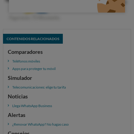
Como sucede en cualquier red social, como
Facebook, Twitter, Google+, Snapchat o Instagram, es
fundamental
cuidar la privacidad
es primordial para
hacer un uso seguro.
¿Quieres saber más sobre cómo
proteger tus cuentas
,
CONTENIDOS RELACIONADOS
realizar compras online
seguras
o
controlar tu
privacidad y datos
?
Comparadores
Teléfonos móviles
VIVE UN INTERNET SEGURO
Apps para proteger tu móvil
Simulador
Telecomunicaciones: elige tu tarifa
Noticias
Llega WhatsApp Business
Alertas
¿Renovar WhatsApp? No hagas caso
Consejos