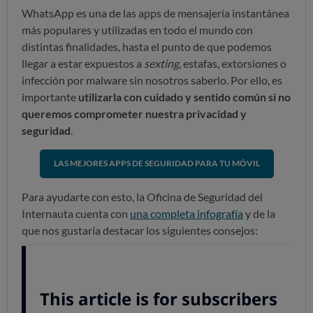
WhatsApp es una de las apps de mensajería instantánea
más populares y utilizadas en todo el mundo con
distintas finalidades, hasta el punto de que podemos
llegar a estar expuestos a
sexting
, estafas, extorsiones o
infección por malware sin nosotros saberlo. Por ello, es
importante
utilizarla con cuidado y sentido común si no
queremos comprometer nuestra privacidad y
seguridad
.
LAS MEJORES APPS DE SEGURIDAD PARA TU MÓVIL
Para ayudarte con esto, la Oficina de Seguridad del
Internauta cuenta con
una completa infografía
y de la
que nos gustaría destacar los siguientes consejos:
Aunque conozcas el destinatario de un
determinado mensaje, debes poner especial cuidado
en
no enviar información confidencial
o que te
pueda comprometer, ya que nunca podrás saber lo