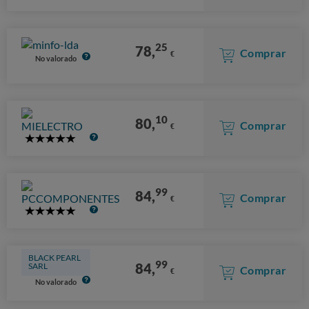
Stars
25
78,
Comprar
€
No valorado
10
80,
Comprar
€
5
Stars
99
84,
Comprar
€
5
Stars
BLACK PEARL
99
84,
SARL
Comprar
€
No valorado