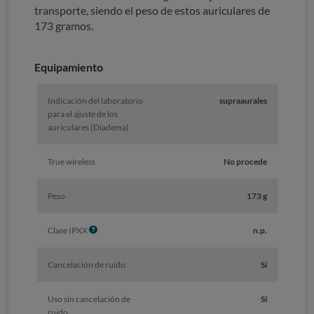
transporte, siendo el peso de estos auriculares de
173 gramos.
Equipamiento
Indicación del laboratorio
supraaurales
para el ajuste de los
auriculares (Diadema)
True wireless
No procede
Peso
173 g
I
Clase IPXX
n.p.
n
f
Cancelación de ruido
Sí
o
Uso sin cancelación de
Sí
ruido