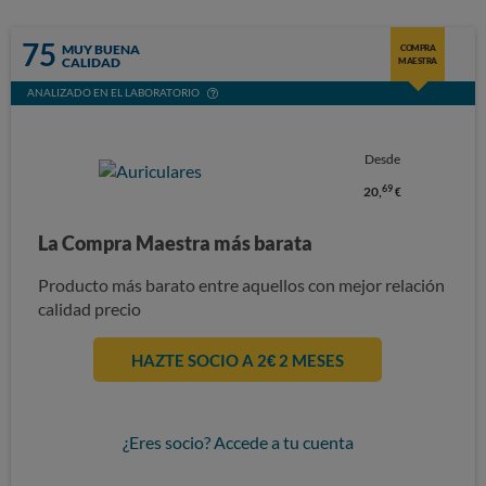
75
MUY BUENA
COMPRA
CALIDAD
MAESTRA
ANALIZADO EN EL LABORATORIO
Desde
69
20,
€
La Compra Maestra más barata
Producto más barato entre aquellos con mejor relación
calidad precio
HAZTE SOCIO A 2€ 2 MESES
¿Eres socio? Accede a tu cuenta