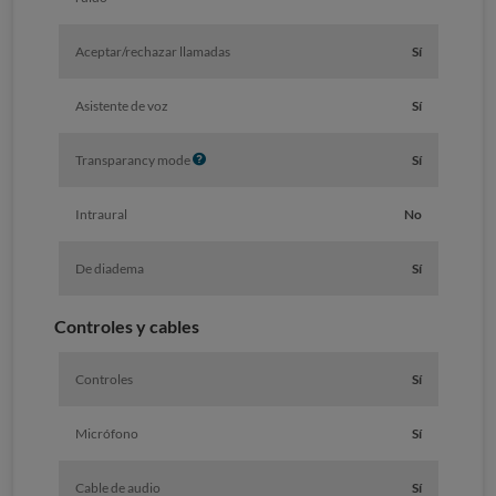
Aceptar/rechazar llamadas
Sí
Asistente de voz
Sí
I
Transparancy mode
Sí
n
f
Intraural
No
o
De diadema
Sí
Controles y cables
Controles
Sí
Micrófono
Sí
Cable de audio
Sí