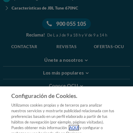
Características de JBL Tune 670NC
900 055 105
Reclama!
De L a J de 9 a 18 h y V de 9 a 14 h
CONTACTAR
REVISTAS
OFERTAS-OCU
Únete a nosotros
Los más populares
Conoce OCU
Configuración de Cookies.
Más Información
Utilizamos cookies propias y de terceros para analizar
nuestros servicios y mostrarte publicidad relacionada con tus
© 2026 OCU
preferencias basado en un perfil elaborado a partir de tus
Condiciones generales de contratación de OCU
hábitos de navegación (por ejemplo, páginas visitadas).
Política de privacidad
Puedes obtener más información
AQUÍ
y configurar o