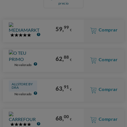
precio
99
59,
Comprar
€
5
Stars
88
62,
Comprar
€
No valorado
ALLSTORE BY
91
63,
DRA
Comprar
€
No valorado
00
68,
Comprar
€
5