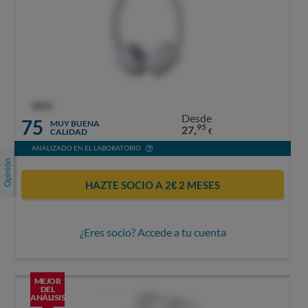
OCU
Desde
75
MUY BUENA
95
27,
CALIDAD
€
ANALIZADO EN EL LABORATORIO
HAZTE SOCIO A 2€ 2 MESES
¿Eres socio? Accede a tu cuenta
MEJOR
DEL
ANÁLISIS