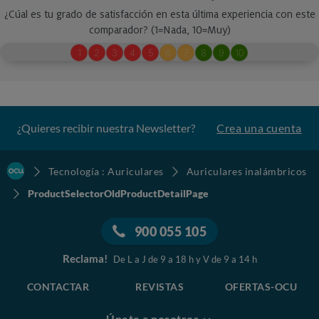
¿Quieres recibir nuestra Newsletter?
Crea una cuenta
Tecnología : Auriculares
Auriculares inalámbricos
ProductSelectorOldProductDetailPage
900 055 105
Reclama!
De L a J de 9 a 18 h y V de 9 a 14 h
CONTACTAR
REVISTAS
OFERTAS-OCU
Únete a nosotros