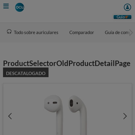
Skip
to
main
Guio
content
Todo sobre auriculares
Comparador
Guía de compr
ProductSelectorOldProductDetailPage
DESCATALOGADO