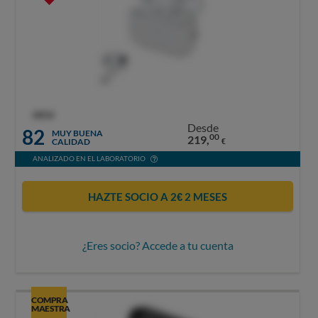
OCU
Desde
82
MUY BUENA
00
219,
CALIDAD
€
ANALIZADO EN EL LABORATORIO
HAZTE SOCIO A 2€ 2 MESES
¿Eres socio? Accede a tu cuenta
COMPRA
MAESTRA