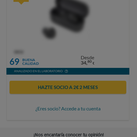
OCU
Desde
69
BUENA
80
34,
CALIDAD
€
ANALIZADO EN EL LABORATORIO
HAZTE SOCIO A 2€ 2 MESES
¿Eres socio? Accede a tu cuenta