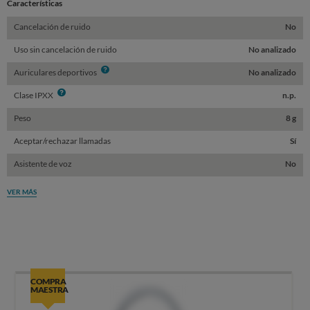
Características
Cancelación de ruido
No
Uso sin cancelación de ruido
No analizado
Info
Auriculares deportivos
No analizado
Info
Clase IPXX
n.p.
Peso
8 g
Aceptar/rechazar llamadas
Sí
Asistente de voz
No
VER MÁS
COMPRA
MAESTRA