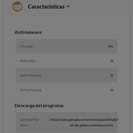
Características
Antimalware
Firewall
No
Anti-robo
Sí
Anti-Malware
Sí
Anti-phishing
Sí
Descarga del programa
Link del Play
https://play.google.com/store/apps/details?
Store
id=de.gdata.mobilesecurity