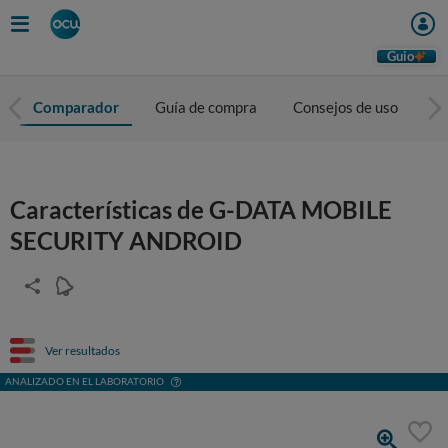
Guio
Comparador
Guía de compra
Consejos de uso
C
Características de G-DATA MOBILE
SECURITY ANDROID
Ver resultados
ANALIZADO EN EL LABORATORIO