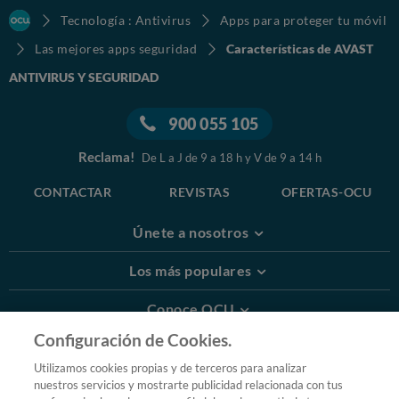
Tecnología : Antivirus
Apps para proteger tu móvil
Las mejores apps seguridad
Características de AVAST
ANTIVIRUS Y SEGURIDAD
900 055 105
Reclama!
De L a J de 9 a 18 h y V de 9 a 14 h
CONTACTAR
REVISTAS
OFERTAS-OCU
Únete a nosotros
Los más populares
Conoce OCU
Configuración de Cookies.
Más Información
Utilizamos cookies propias y de terceros para analizar
nuestros servicios y mostrarte publicidad relacionada con tus
© 2026 OCU