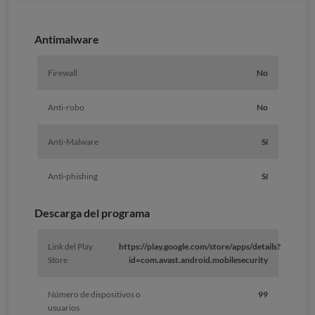
Antimalware
Firewall
No
Anti-robo
No
Anti-Malware
Sí
Anti-phishing
Sí
Descarga del programa
Link del Play
https://play.google.com/store/apps/details?
Store
id=com.avast.android.mobilesecurity
Número de dispositivos o
99
usuarios