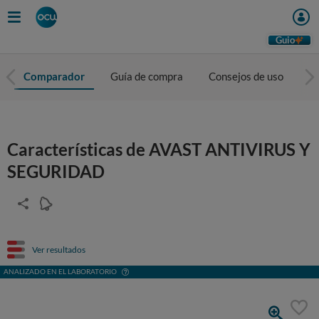
Guio
Comparador
Guía de compra
Consejos de uso
C
Características de AVAST ANTIVIRUS Y
SEGURIDAD
Ver resultados
ANALIZADO EN EL LABORATORIO