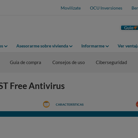
Movilízate
OCU Inversiones
Ben
Guio
os
Asesorarme sobre vivienda
Informarme
Ver venta
Guía de compra
Consejos de uso
Ciberseguridad
ST Free Antivirus
CARACTERÍSTICAS