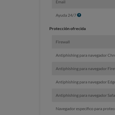
Email
o
I
Ayuda 24/7
n
f
Protección ofrecida
o
Firewall
Antiphishing para navegador Ch
Antiphishing para navegador Fire
Antiphishing para navegador Edg
Antiphishing para navegador Safa
Navegador específico para protec