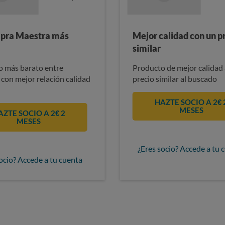
pra Maestra más
Mejor calidad con un p
similar
 más barato entre
Producto de mejor calidad 
 con mejor relación calidad
precio similar al buscado
HAZTE SOCIO A 2€ 
MESES
AZTE SOCIO A 2€ 2
MESES
¿Eres socio? Accede a tu 
ocio? Accede a tu cuenta