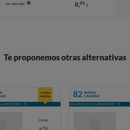
01
0,
No valorado
€
Te proponemos otras alternativas
82
A
BUENA
COMPRA
DAD
CALIDAD
MAESTRA
L LABORATORIO
ANALIZADO EN EL LABORATORIO
Desde
01
0,
€