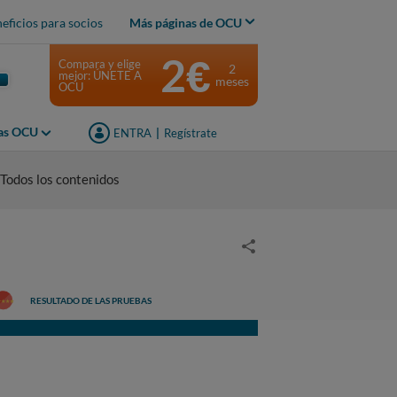
eficios para socios
Más páginas de OCU
2€
Compara y elige
2
mejor: ÚNETE A
meses
OCU
jas OCU
ENTRA
|
Regístrate
Todos los contenidos
RESULTADO DE LAS PRUEBAS