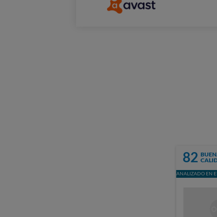
82
BUEN
CALI
ANALIZADO EN E