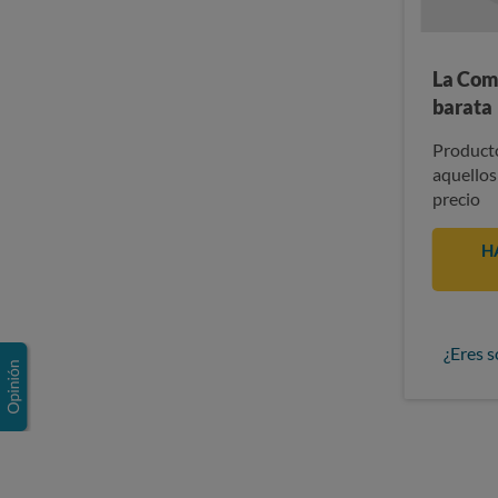
La Com
barata
Producto
aquellos
precio
H
¿Eres s