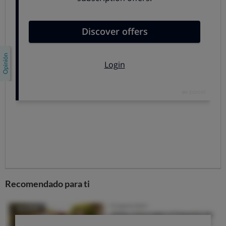
Losentra) y también otros de menor venta como
clodronato, etidronato, pamidronato, tiludronato y
zolendronato.
Ahora bien, como todo medicamento, los bisfosfonatos
tienen efectos adversos y secundarios.
Los más conocidos son pérdida de mineralización,
cefaleas, problemas digestivos, oftalmopatía, fibrilación
auricular, dolor articular y muscular, osteonecrosis de
la mandíbula.
Que se anuncia mucho
Los bisfosfonatos figuran entre los medicamentos más
vendidos, a pesar de que su beneficio es limitado.
Además, estos fármacos son objeto de intensas
Recomendado para ti
campañas de promoción en las que se llega incluso a
recomendar su uso para tratar la osteopenia, una fase
anterior de la osteoporosis, menos seria pero más
extendida y que no está avalada por la evidencia