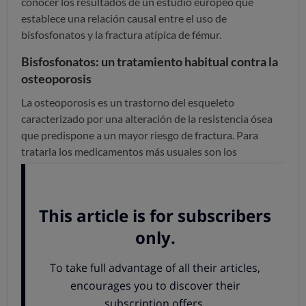
conocer los resultados de un estudio europeo que
establece una relación causal entre el uso de
bisfosfonatos y la fractura atípica de fémur.
Bisfosfonatos: un tratamiento habitual contra la
osteoporosis
La osteoporosis es un trastorno del esqueleto
caracterizado por una alteración de la resistencia ósea
que predispone a un mayor riesgo de fractura. Para
tratarla los medicamentos más usuales son los
bisfosfonatos.
Estos medicamentos están indicados para la
osteoporosis posmenopáusica con alto riesgo de
fracturas y la osteoporosis en hombres con riesgo
elevado de fracturas. Los principios activos incluidos en
el grupo de los bisfosfonatos comercializados en España
son alendronato (Fosamax y genéricos, Fosavance),
ibandronato (Bonviva), risedronato (Actonel, Acrel,