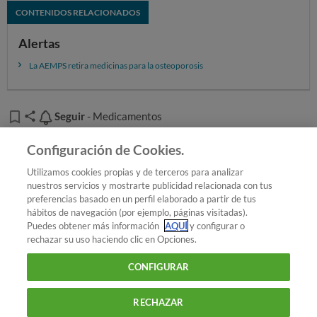
CONTENIDOS RELACIONADOS
Las fichas técnicas y prospectos de los
Alertas
medicamentos que contienen bisfosfonatos serán
actualizadas con esta nueva información.
La AEMPS retira medicinas para la osteoporosis
Aunque no se ha establecido la duración óptima
de tratamiento de la osteoporosis con bisfosfonatos,
nuestro consejo para quienes estén tomando este
Seguir
Seguir
- Medicamentos
medicamento es que hablen con su médico y soliciten
Añadir OCU en tus fuentes favoritas de Google
una reevaluación del caso.
Configuración de Cookies.
Utilizamos cookies propias y de terceros para analizar
nuestros servicios y mostrarte publicidad relacionada con tus
preferencias basado en un perfil elaborado a partir de tus
¿Quieres recibir nuestra Newsletter?
Crea una cuenta
hábitos de navegación (por ejemplo, páginas visitadas).
Puedes obtener más información
AQUÍ
y configurar o
rechazar su uso haciendo clic en Opciones.
Salud : Medicamentos
¿Tienes osteoporosis? Esto te
CONFIGURAR
interesa
RECHAZAR
900 055 105