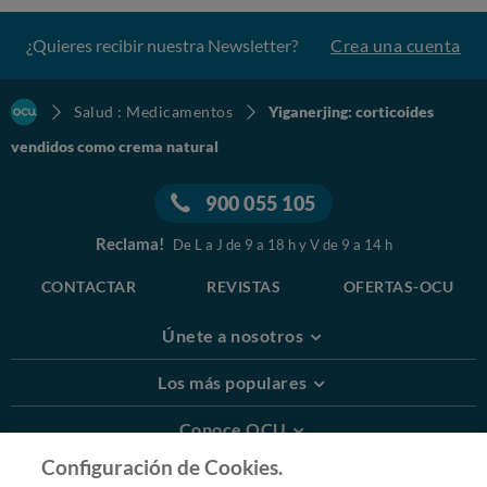
¿Quieres recibir nuestra Newsletter?
Crea una cuenta
Salud : Medicamentos
Yiganerjing: corticoides
vendidos como crema natural
900 055 105
Reclama!
De L a J de 9 a 18 h y V de 9 a 14 h
CONTACTAR
REVISTAS
OFERTAS-OCU
Únete a nosotros
Los más populares
Conoce OCU
Configuración de Cookies.
Más Información