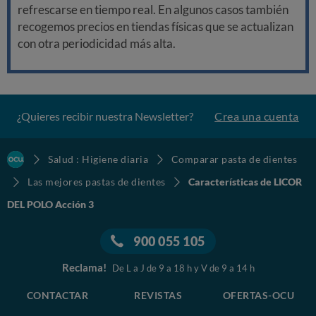
refrescarse en tiempo real. En algunos casos también
recogemos precios en tiendas físicas que se actualizan
con otra periodicidad más alta.
¿Quieres recibir nuestra Newsletter?
Crea una cuenta
Salud : Higiene diaria
Comparar pasta de dientes
Las mejores pastas de dientes
Características de LICOR
DEL POLO Acción 3
900 055 105
Reclama!
De L a J de 9 a 18 h y V de 9 a 14 h
CONTACTAR
REVISTAS
OFERTAS-OCU