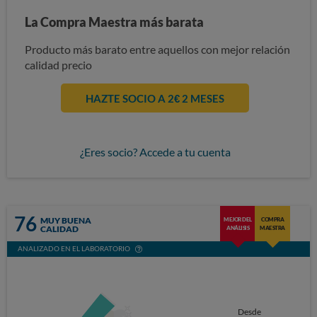
La Compra Maestra más barata
Producto más barato entre aquellos con mejor relación
calidad precio
HAZTE SOCIO A 2€ 2 MESES
¿Eres socio? Accede a tu cuenta
76
MUY BUENA
MEJOR DEL
COMPRA
CALIDAD
ANÁLISIS
MAESTRA
ANALIZADO EN EL LABORATORIO
Desde