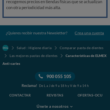
recogemos precios en tiendas físicas que se actualizan
con otra periodicidad más alta.
¿Quieres recibir nuestra Newsletter?
Crea una cuenta
Salud : Higiene diaria
Comparar pasta de dientes
Las mejores pastas de dientes
Características de ELMEX
Anti-caries
900 055 105
Reclama!
De L a J de 9 a 18 h y V de 9 a 14 h
CONTACTAR
REVISTAS
OFERTAS-OCU
Únete a nosotros