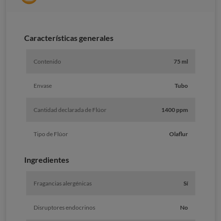
Características generales
Contenido
75 ml
Envase
Tubo
Cantidad declarada de Flúor
1400 ppm
Tipo de Flúor
Olaflur
Ingredientes
Fragancias alergénicas
Sí
Disruptores endocrinos
No