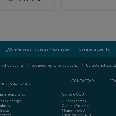
¿Quieres recibir nuestra Newsletter?
Crea una cuenta
gel de ducha
Los mejores geles de ducha
Características 
CONTACTAR
REV
 18 h y V de 9 a 14 h
 más populares
Conoce OCU
fas de energía
Quiénes somos
adoras
Qué te ofrecemos
otecas
Memoria OCU
oríficos
Estatutos de OCU