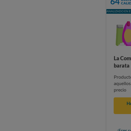
64
CALI
ANALIZADO EN E
La Com
barata
Producto
aquellos
precio
H
¿Eres s