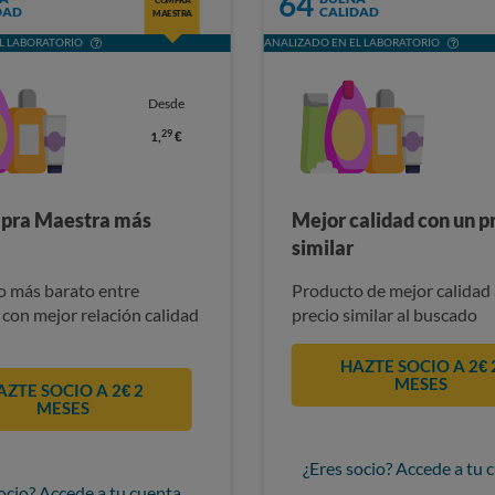
64
DAD
CALIDAD
MAESTRA
L LABORATORIO
ANALIZADO EN EL LABORATORIO
Desde
29
1,
€
pra Maestra más
Mejor calidad con un p
similar
 más barato entre
Producto de mejor calidad 
 con mejor relación calidad
precio similar al buscado
HAZTE SOCIO A 2€ 
MESES
AZTE SOCIO A 2€ 2
MESES
¿Eres socio? Accede a tu 
ocio? Accede a tu cuenta