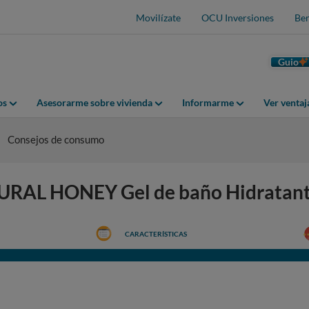
Movilízate
OCU Inversiones
Ben
Guio
os
Asesorarme sobre vivienda
Informarme
Ver venta
Consejos de consumo
TURAL HONEY Gel de baño Hidratan
CARACTERÍSTICAS