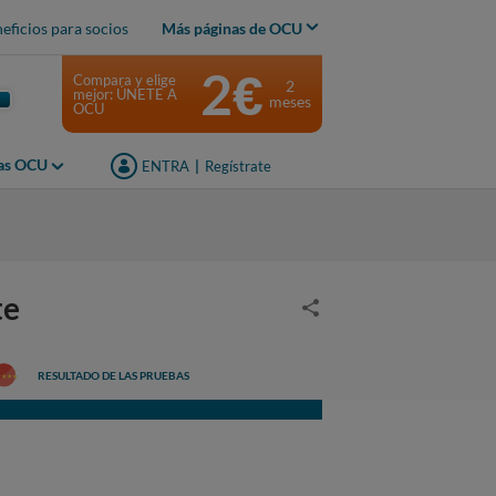
eficios para socios
Más páginas de OCU
2€
Compara y elige
2
mejor: ÚNETE A
meses
OCU
jas OCU
ENTRA
|
Regístrate
te
RESULTADO DE LAS PRUEBAS