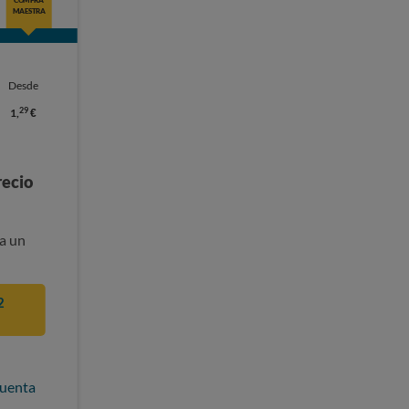
MAESTRA
Desde
29
1,
€
recio
a un
2
cuenta