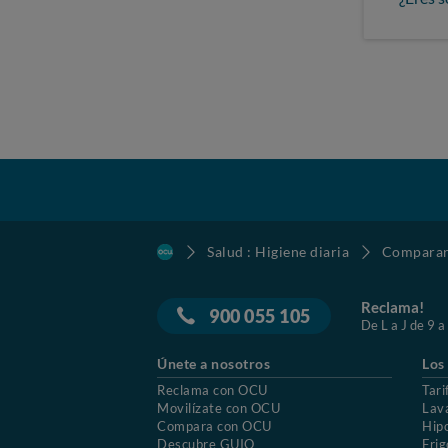
Salud : Higiene diaria
Comparar 
Reclama!
900 055 105
De L a J de 9 a
Únete a nosotros
Los
Reclama con OCU
Tari
Movilízate con OCU
Lav
Compara con OCU
Hip
Descubre GUIO
Frig