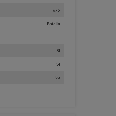
675
Botella
Sí
Sí
No