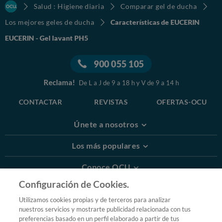
Salud : Higiene diaria
Comparar gel de ducha
Los mejores geles de ducha
Características de EUCERIN
EUCERIN - Gel lavant PH5
900 055 105
Reclama!
De L a J de 9 a 18 h y V de 9 a 14 h
CONTACTAR
REVISTAS
OFERTAS-OCU
Únete a nosotros
Los más populares
Conoce OCU
Configuración de Cookies.
Más Información
Utilizamos cookies propias y de terceros para analizar
nuestros servicios y mostrarte publicidad relacionada con tus
© 2026 OCU
preferencias basado en un perfil elaborado a partir de tus