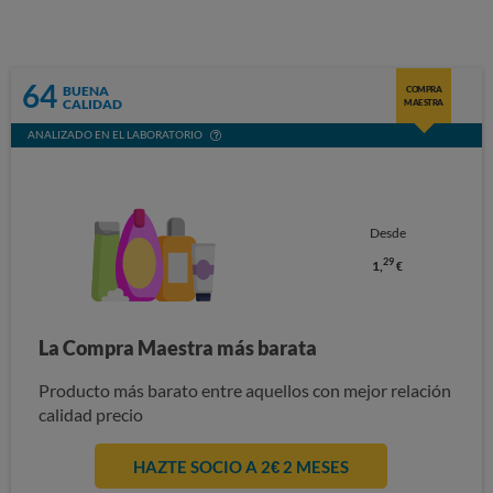
64
BUENA
COMPRA
CALIDAD
MAESTRA
ANALIZADO EN EL LABORATORIO
Desde
29
1,
€
La Compra Maestra más barata
Producto más barato entre aquellos con mejor relación
calidad precio
HAZTE SOCIO A 2€ 2 MESES