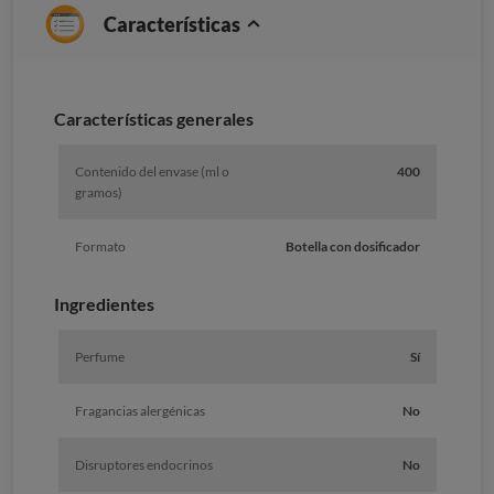
Características
Caracterí­sticas generales
Contenido del envase (ml o
400
gramos)
Formato
Botella con dosificador
Ingredientes
Perfume
Sí
Fragancias alergénicas
No
Disruptores endocrinos
No