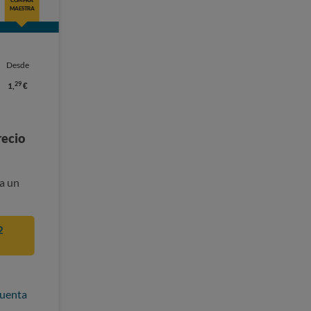
MAESTRA
Desde
29
1,
€
recio
a un
2
cuenta