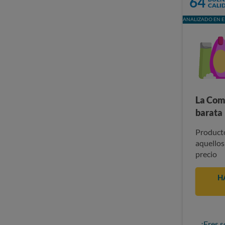
64
CALI
ANALIZADO EN E
La Com
barata
Producto
aquellos
precio
H
¿Eres s