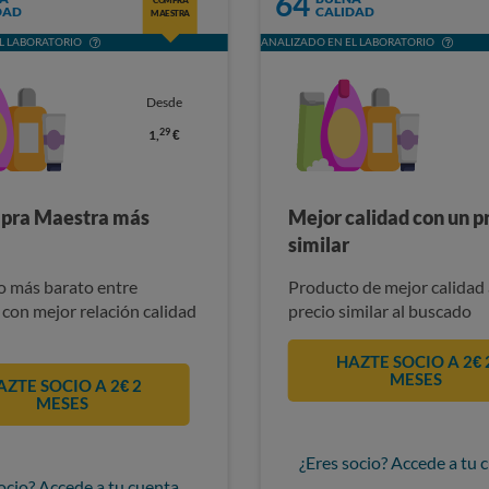
64
DAD
CALIDAD
MAESTRA
L LABORATORIO
ANALIZADO EN EL LABORATORIO
Desde
29
1,
€
pra Maestra más
Mejor calidad con un p
similar
 más barato entre
Producto de mejor calidad 
 con mejor relación calidad
precio similar al buscado
HAZTE SOCIO A 2€ 
MESES
AZTE SOCIO A 2€ 2
MESES
¿Eres socio? Accede a tu 
ocio? Accede a tu cuenta