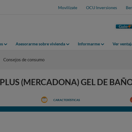
Movilízate
OCU Inversiones
Ben
Guio
os
Asesorarme sobre vivienda
Informarme
Ver venta
Consejos de consumo
DELIPLUS (MERCADONA) GEL DE BAÑ
CARACTERÍSTICAS