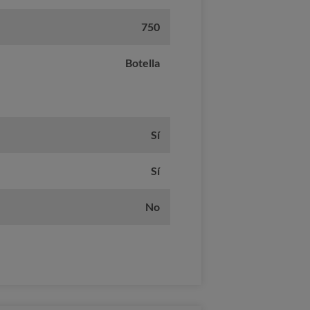
750
Botella
Sí
Sí
No