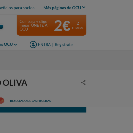
eficios para socios
Más páginas de OCU
2€
Compara y elige
2
mejor: ÚNETE A
meses
OCU
jas OCU
ENTRA
|
Regístrate
O OLIVA
RESULTADO DE LAS PRUEBAS