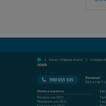
Salud : Higiene diaria
Comparar 
OLIVA
Reclama!
900 055 105
De L a J de 9 a
Únete a nosotros
Los
Reclama con OCU
Tari
Movilízate con OCU
Lav
Compara con OCU
Hip