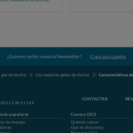
¿Quieres recibir nuestra Newsletter?
Crea una cuenta
gel de ducha
Los mejores geles de ducha
Características
CONTACTAR
REV
 18 h y V de 9 a 14 h
 más populares
Conoce OCU
fas de energía
Quiénes somos
adoras
Qué te ofrecemos
otecas
Memoria OCU