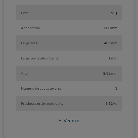
Peso
61 g
Ancho total
300 mm
Largo total
405 mm
Largo parte absorbente
1 mm
Alto
2.82 mm
Número de capas textiles
3
Producción de residuos kg
9,32 kg
Ver más