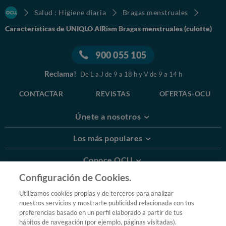
Salud : Higiene diaria
Bragas menstruales
Características de UNIQLO AIRism Bragas menstruales (culotte)
900 055 105
Reclama!
De L a J de 9 a 18 h y V de 9 a 14 h
CONTACTAR
REVISTAS
OFERTAS-OCU
Únete a nosotros
Los más populares
Conoce OCU
Configuración de Cookies.
Más Información
Utilizamos cookies propias y de terceros para analizar
nuestros servicios y mostrarte publicidad relacionada con tus
© 2026 OCU
preferencias basado en un perfil elaborado a partir de tus
Condiciones generales de contratación de OCU
hábitos de navegación (por ejemplo, páginas visitadas).