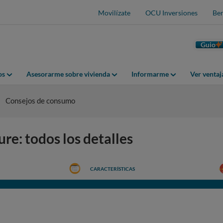
Movilízate
OCU Inversiones
Ben
Guio
os
Asesorarme sobre vivienda
Informarme
Ver venta
Consejos de consumo
e: todos los detalles
CARACTERÍSTICAS