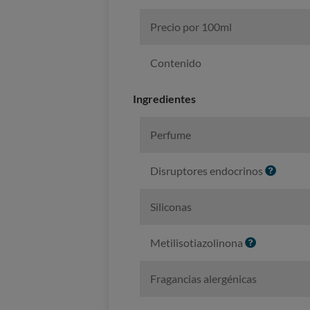
Precio por 100ml
Contenido
Ingredientes
Perfume
I
Disruptores endocrinos
n
f
Siliconas
o
I
Metilisotiazolinona
n
f
Fragancias alergénicas
o