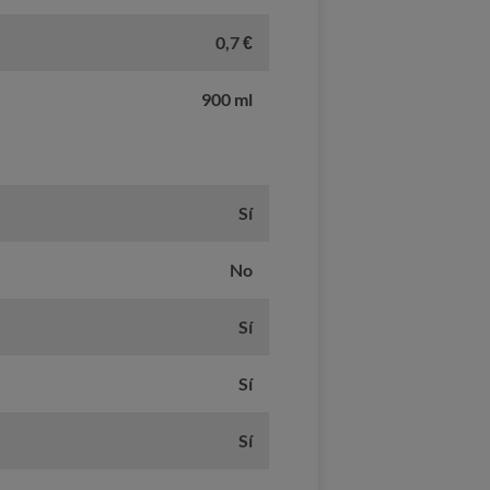
0,7 €
900 ml
Sí
No
Sí
Sí
Sí