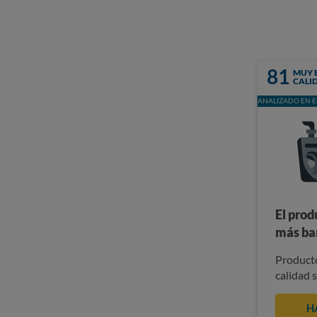
81
MUY 
CALI
ANALIZADO EN E
El prod
más ba
Producto
calidad 
H