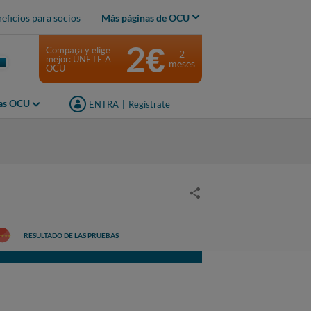
eficios para socios
Más páginas de OCU
2€
Compara y elige
2
mejor: ÚNETE A
meses
OCU
jas OCU
ENTRA
|
Regístrate
RESULTADO DE LAS PRUEBAS