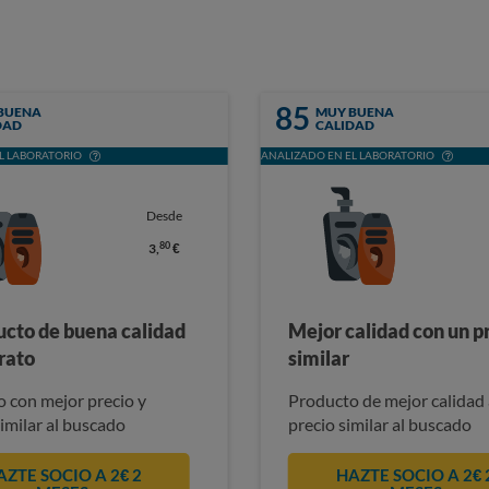
85
BUENA
MUY BUENA
DAD
CALIDAD
L LABORATORIO
ANALIZADO EN EL LABORATORIO
Desde
80
3,
€
ucto de buena calidad
Mejor calidad con un p
rato
similar
 con mejor precio y
Producto de mejor calidad 
similar al buscado
precio similar al buscado
AZTE SOCIO A 2€ 2
HAZTE SOCIO A 2€ 