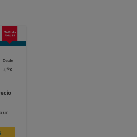
MEJOR DEL
ANÁLISIS
Desde
90
4,
€
recio
a un
2