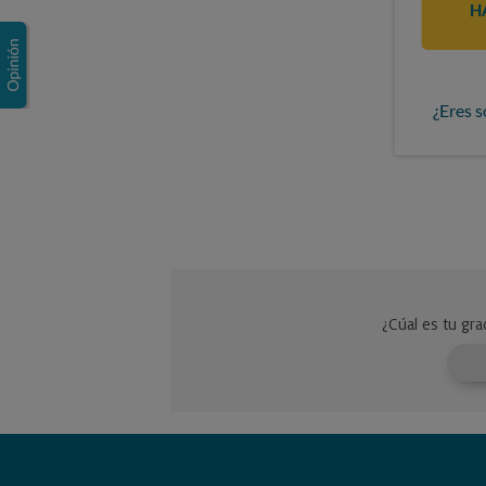
H
¿Eres s