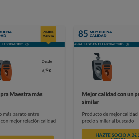
85
BUENA
MUY BUENA
COMPRA
DAD
CALIDAD
MAESTRA
L LABORATORIO
ANALIZADO EN EL LABORATORIO
Desde
42
6,
€
pra Maestra más
Mejor calidad con un p
similar
 más barato entre
Producto de mejor calidad 
 con mejor relación calidad
precio similar al buscado
HAZTE SOCIO A 2€ 