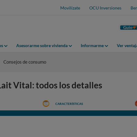
Movilízate
OCU Inversiones
Ben
Guio
os
Asesorarme sobre vivienda
Informarme
Ver venta
Consejos de consumo
t Vital: todos los detalles
CARACTERÍSTICAS