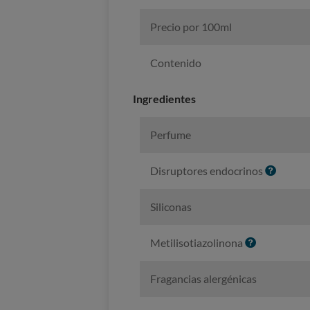
Precio por 100ml
Contenido
Ingredientes
Perfume
I
Disruptores endocrinos
n
f
Siliconas
o
I
Metilisotiazolinona
n
f
Fragancias alergénicas
o