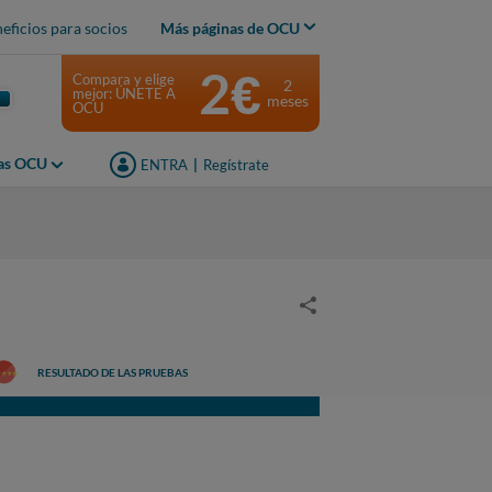
eficios para socios
Más páginas de OCU
2€
Compara y elige
2
mejor: ÚNETE A
meses
OCU
jas OCU
ENTRA
|
Regístrate
RESULTADO DE LAS PRUEBAS