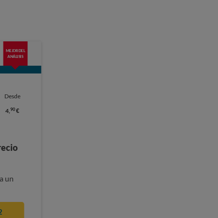
MEJOR DEL
ANÁLISIS
Desde
90
4,
€
recio
a un
2