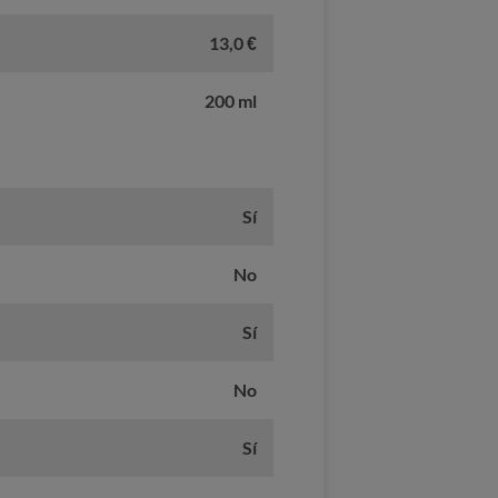
13,0 €
200 ml
Sí
No
Sí
No
Sí