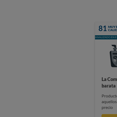
81
MUY 
CALI
ANALIZADO EN E
La Com
barata
Producto
aquellos
precio