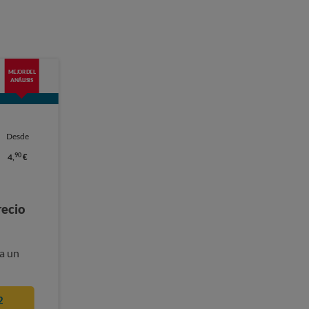
MEJOR DEL
ANÁLISIS
Desde
90
4,
€
recio
a un
2