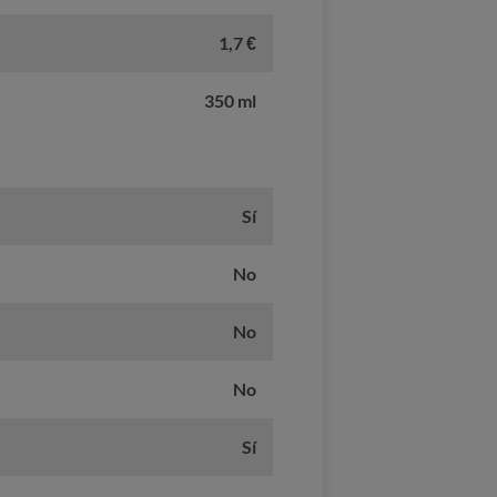
1,7 €
350 ml
Sí
No
No
No
Sí