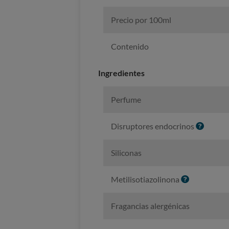
Precio por 100ml
Contenido
Ingredientes
Perfume
I
Disruptores endocrinos
n
f
Siliconas
o
I
Metilisotiazolinona
n
f
Fragancias alergénicas
o