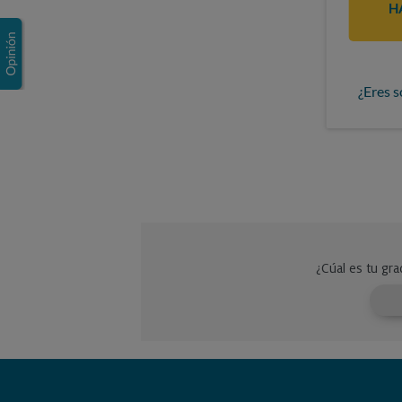
H
¿Eres s