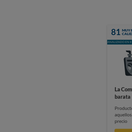
81
MUY 
CALI
ANALIZADO EN E
La Com
barata
Producto
aquellos
precio