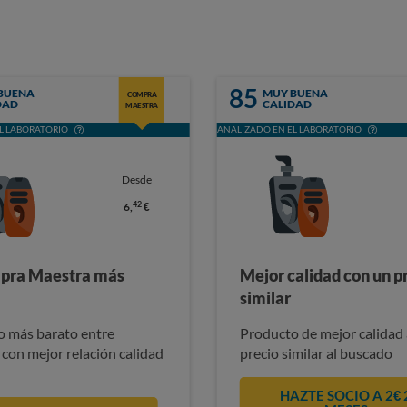
85
BUENA
MUY BUENA
COMPRA
DAD
CALIDAD
MAESTRA
L LABORATORIO
ANALIZADO EN EL LABORATORIO
Desde
42
6,
€
pra Maestra más
Mejor calidad con un p
similar
 más barato entre
Producto de mejor calidad 
 con mejor relación calidad
precio similar al buscado
HAZTE SOCIO A 2€ 