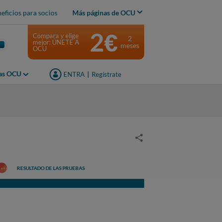
eficios para socios
Más páginas de OCU
2€
Compara y elige
2
mejor: ÚNETE A
meses
OCU
jas OCU
ENTRA
|
Regístrate
RESULTADO DE LAS PRUEBAS