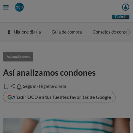
Guio
Higiene diaria
Guia de compra
Consejos de consum
Así analizamos
Así analizamos condones
Seguir
Seguir
- Higiene diaria
Añadir OCU en tus fuentes favoritas de Google