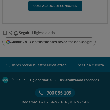
COMPARADOR DE CONDONES
Seguir
Seguir
- Higiene diaria
Añadir OCU en tus fuentes favoritas de Google
¿Quieres recibir nuestra Newsletter?
Crea una cuenta
Salud : Higiene diaria
Así analizamos condones
900 055 105
Reclama!
De L a J de 9 a 18 h y V de 9 a 14 h