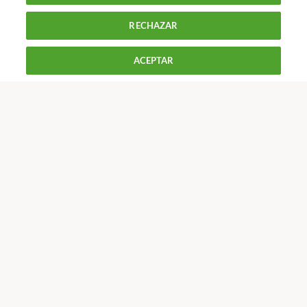
RECHAZAR
900 055 105
Reclama!
ACEPTAR
De L a J de 9 a 18 h y V de 9 a 14 h
CONTACTAR
REVISTAS
OFERTAS-OCU
Únete a nosotros
Los más populares
Conoce OCU
Más Información
© 2026 OCU
Condiciones generales de contratación de OCU
Política de privacidad
Uso del nombre y de los signos de OCU
Aviso Legal