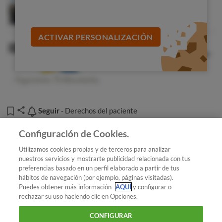
ACTIVAR PERSONALIZACIÓN
Seguir
Seguir
- Derechos del paciente
Añadir OCU en tus fuentes favoritas de Google
Configuración de Cookies.
Utilizamos cookies propias y de terceros para analizar
nuestros servicios y mostrarte publicidad relacionada con tus
preferencias basado en un perfil elaborado a partir de tus
¿Quieres recibir nuestra Newsletter?
Crea una cuenta
hábitos de navegación (por ejemplo, páginas visitadas).
Puedes obtener más información
AQUÍ
y configurar o
rechazar su uso haciendo clic en Opciones.
Salud : Derechos del paciente
Línea OCU Salud: 24
CONFIGURAR
horas, 365 días