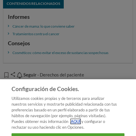
CONTENIDOS RELACIONADOS
Informes
Cáncer de mama: lo que conviene saber
Tratamientos contra el cancer
Consejos
Cosméticos: cómo evitar el exceso de sustancias sospechosas
Seguir
Seguir
- Derechos del paciente
Añadir OCU en tus fuentes favoritas de Google
Configuración de Cookies.
Utilizamos cookies propias y de terceros para analizar
nuestros servicios y mostrarte publicidad relacionada con tus
preferencias basado en un perfil elaborado a partir de tus
¿Quieres recibir nuestra Newsletter?
Crea una cuenta
hábitos de navegación (por ejemplo, páginas visitadas).
Puedes obtener más información
AQUÍ
y configurar o
rechazar su uso haciendo clic en Opciones.
Salud : Derechos del paciente
Con cáncer... y con la