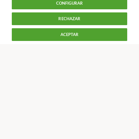
CONFIGURAR
piel bien cuidada
RECHAZAR
900 055 105
Reclama!
De L a J de 9 a 18 h y V de 9 a 14 h
ACEPTAR
CONTACTAR
REVISTAS
OFERTAS-OCU
Únete a nosotros
Los más populares
Conoce OCU
Más Información
© 2026 OCU
Condiciones generales de contratación de OCU
Política de privacidad
Uso del nombre y de los signos de OCU
Aviso Legal