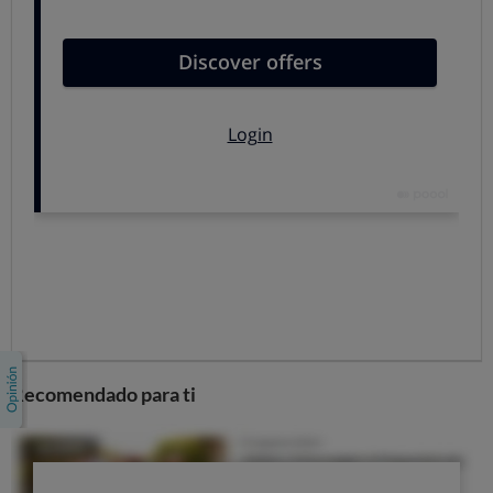
sobre la piel.
Caída del cabello y pérdida de cejas y pestañas.
La piel se vuelve más pálida.
Aparecen zonas de distinta coloración, rojeces o
venillas.
La hiperpigmentación o aparición de manchas es
bastante común, puede deberse a la capacidad de
activar la melanina de algunos tratamientos. El
problema se agrava por la exposición solar, por lo que
siempre está indicado el uso de protectores solares.
La mayoría de las veces los tratamientos producen
sequedad y deshidratación, la piel se vuelve seca y
sensible. Y otros tratamientos pueden producir una
piel grasa, e incluso provocar una especie de acné.
Recomendado para ti
Cuidarse para curarse
En todas estas situaciones, el maquillaje y el cuidado de