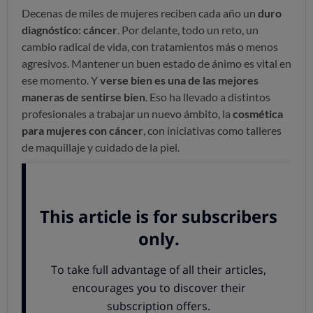
Decenas de miles de mujeres reciben cada año un
duro
diagnóstico: cáncer
. Por delante, todo un reto, un
cambio radical de vida, con tratamientos más o menos
agresivos. Mantener un buen estado de ánimo es vital en
ese momento. Y
verse bien es una de las mejores
maneras de sentirse bien
. Eso ha llevado a distintos
profesionales a trabajar un nuevo ámbito, la
cosmética
para mujeres con cáncer
, con iniciativas como talleres
de maquillaje y cuidado de la piel.
Los tratamientos pasan factura a la piel
En las mujeres con cáncer confluyen varios factores que
pueden afectar a su aspecto externo: el
estado de ánimo
al afrontar una enfermedad grave; el
estado de salud
general
, que puede estar debilitado;
la situación
nutriciona
l y, sobre todo,
los efectos secundarios o
adversos
del tratamiento. Muchos de los tratamientos
oncológicos tienen efectos sobre el aspecto físico y