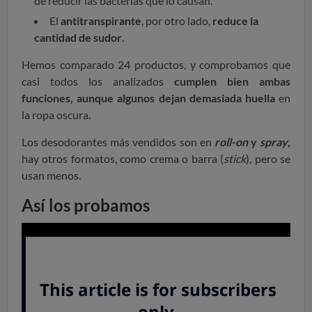
de reducir las bacterias que lo causan.
El
antitranspirante
, por otro lado,
reduce la
cantidad de sudor
.
Hemos comparado 24 productos, y comprobamos que
casi todos los analizados
cumplen bien ambas
funciones, aunque algunos dejan demasiada huella
en
la ropa oscura.
Los desodorantes más vendidos son en
roll-on
y
spray
,
hay otros formatos, como crema o barra (
stick
), pero se
usan menos.
Así los probamos