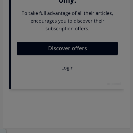
Efectivamente, Rexona no abandona
Según nuestros análisis, Rexona obtiene los mejores
resultados en productos de hombre y mujer.
Entre los productos para hombres
destaca del
resto
Rexona Men Colbat Dry
en spray, pues es el más
eficaz como desodorante y antitranspirante. Aunque
mantiene un agradable aroma durante bastante
tiempo, su principal fallo es que deja bastantes restos
en la ropa de color oscuro.
Entre los desodorantes para mujer
los