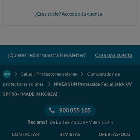
¿Eres socio? Accede a tu cuenta
¿Quieres recibir nuestra Newsletter?
Crea una cuenta
Salud : Protectores solares
Comparador de
protectores solares
NIVEA SUN Protección Facial Stick UV
SPF 50+ (MADE IN KOREA)
900 055 105
Reclama!
De L a J de 9 a 18 h y V de 9 a 14 h
CONTACTAR
REVISTAS
OFERTAS-OCU