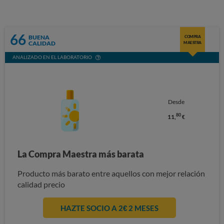
66
BUENA
COMPRA
CALIDAD
MAESTRA
ANALIZADO EN EL LABORATORIO
Desde
80
11,
€
La Compra Maestra más barata
Producto más barato entre aquellos con mejor relación
calidad precio
HAZTE SOCIO A 2€ 2 MESES