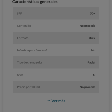
Características generales
SPF
50+
Contenido
No procede
Formato
stick
Infantil o para familias?
No
Tipo de crema solar
Facial
UVA
Sí
Precio por 100ml
No procede
Ver más