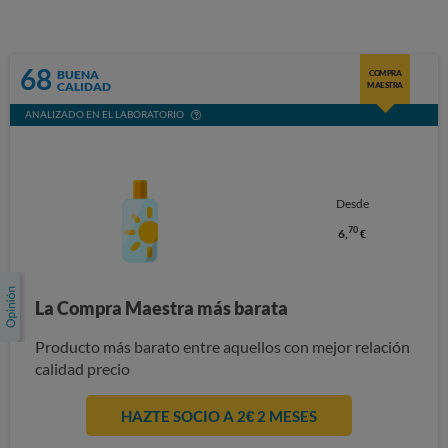
68
BUENA
COMPRA
CALIDAD
MAESTRA
ANALIZADO EN EL LABORATORIO
Desde
70
6,
€
La Compra Maestra más barata
Producto más barato entre aquellos con mejor relación
calidad precio
HAZTE SOCIO A 2€ 2 MESES