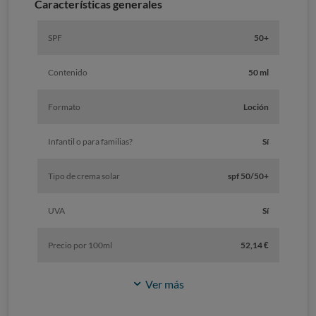
Características generales
SPF
50+
Contenido
50 ml
Formato
Loción
Infantil o para familias?
Sí
Tipo de crema solar
spf 50/50+
UVA
Sí
Precio por 100ml
52,14 €
Ver más