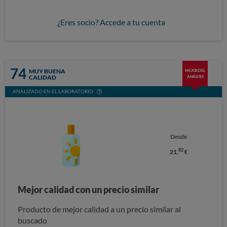
¿Eres socio? Accede a tu cuenta
74
MUY BUENA
MEJOR DEL
CALIDAD
ANÁLISIS
ANALIZADO EN EL LABORATORIO
Desde
82
21,
€
Mejor calidad con un precio similar
Producto de mejor calidad a un precio similar al
buscado