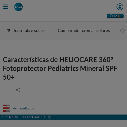
Guio
Todo sobre solares
Comparador cremas solares
Con
Características de HELIOCARE 360º
Fotoprotector Pediatrics Mineral SPF
50+
Ver resultados
ANALIZADO EN EL LABORATORIO