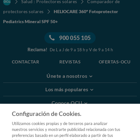
Salud : Protectores solares
Comparador de
protectores solares
HELIOCARE 360º Fotoprotector
Pediatrics Mineral SPF 50+
900 055 105
Reclama!
De L a J de 9 a 18 h y V de 9 a 14 h
CONTACTAR
REVISTAS
OFERTAS-OCU
Únete a nosotros
Los más populares
Conoce OCU
Configuración de Cookies.
Más Información
Utilizamos cookies propias y de terceros para analizar
nuestros servicios y mostrarte publicidad relacionada con tus
© 2026 OCU
preferencias basado en un perfil elaborado a partir de tus
Condiciones generales de contratación de OCU