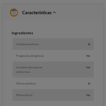
Características
Ingredientes
Contiene perfume
Sí
Fragancias alergénicas
No
Contiene disruptores
No
endocrinos
Filtros químicos
Sí
Filtros físicos
No