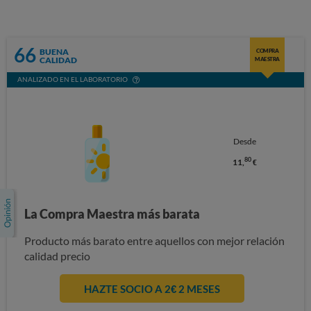
66
BUENA
COMPRA
CALIDAD
MAESTRA
ANALIZADO EN EL LABORATORIO
Desde
80
11,
€
La Compra Maestra más barata
Producto más barato entre aquellos con mejor relación
calidad precio
HAZTE SOCIO A 2€ 2 MESES