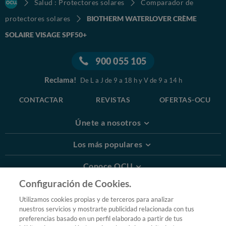
Salud : Protectores solares
Comparador de
protectores solares
BIOTHERM WATERLOVER CRÈME
SOLAIRE VISAGE SPF50+
900 055 105
Reclama!
De L a J de 9 a 18 h y V de 9 a 14 h
CONTACTAR
REVISTAS
OFERTAS-OCU
Únete a nosotros
Los más populares
Conoce OCU
Configuración de Cookies.
Más Información
Utilizamos cookies propias y de terceros para analizar
nuestros servicios y mostrarte publicidad relacionada con tus
© 2026 OCU
preferencias basado en un perfil elaborado a partir de tus
Condiciones generales de contratación de OCU