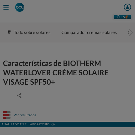
Guio
Todo sobre solares
Comparador cremas solares
Con
Características de BIOTHERM
WATERLOVER CRÈME SOLAIRE
VISAGE SPF50+
Ver resultados
ANALIZADO EN EL LABORATORIO