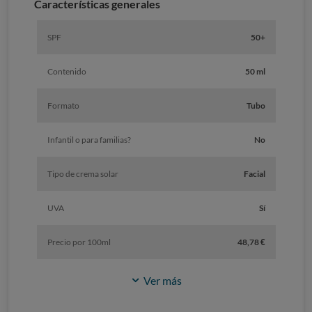
Características generales
SPF
50+
Contenido
50 ml
Formato
Tubo
Infantil o para familias?
No
Tipo de crema solar
Facial
UVA
Sí
Precio por 100ml
48,78 €
Ver más