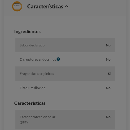
Características
Ingredientes
Sabor declarado
No
I
Disruptores endocrinos
No
n
f
Fragancias alergénicas
Sí
o
Titanium dioxide
No
Características
Factor protección solar
No
(SPF)