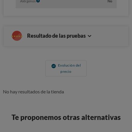
I
Alérgenos
No
o
n
f
o
Resultado de las pruebas
Evolución del
precio
No hay resultados de la tienda
Te proponemos otras alternativas