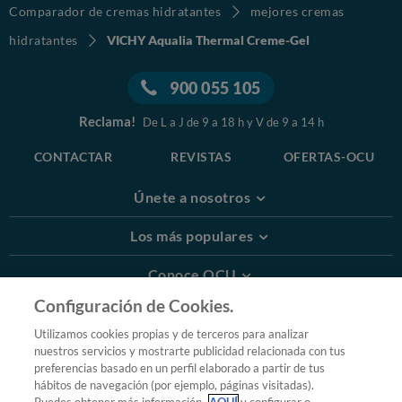
Comparador de cremas hidratantes
mejores cremas
hidratantes
VICHY Aqualia Thermal Creme-Gel
900 055 105
Reclama!
De L a J de 9 a 18 h y V de 9 a 14 h
CONTACTAR
REVISTAS
OFERTAS-OCU
Únete a nosotros
Los más populares
Conoce OCU
Configuración de Cookies.
Más Información
Utilizamos cookies propias y de terceros para analizar
nuestros servicios y mostrarte publicidad relacionada con tus
© 2026 OCU
preferencias basado en un perfil elaborado a partir de tus
Condiciones generales de contratación de OCU
hábitos de navegación (por ejemplo, páginas visitadas).
Política de privacidad