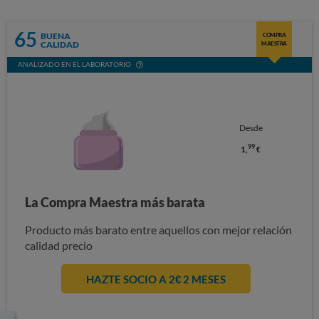
65
BUENA
COMPRA
CALIDAD
MAESTRA
ANALIZADO EN EL LABORATORIO
Desde
99
1,
€
La Compra Maestra más barata
Producto más barato entre aquellos con mejor relación
calidad precio
HAZTE SOCIO A 2€ 2 MESES