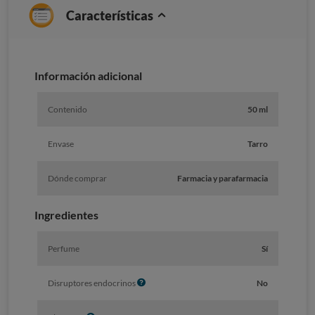
Características
Información adicional
Contenido
50 ml
Envase
Tarro
Dónde comprar
Farmacia y parafarmacia
Ingredientes
Perfume
Sí
I
Disruptores endocrinos
No
n
f