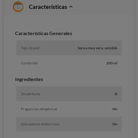
Características
Características Generales
Tipo de piel
Seca a muy seca, sensible
Contenido
200 ml
Ingredientes
Sin perfume
Sí
Fragancias alergénicas
No
Disruptores endocrinos
No