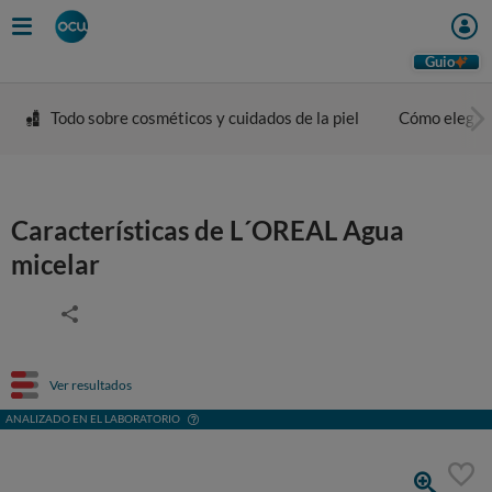
Guio
Todo sobre cosméticos y cuidados de la piel
Cómo elegir 
Características de L´OREAL Agua
micelar
Ver resultados
ANALIZADO EN EL LABORATORIO