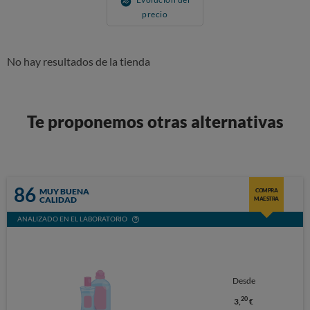
precio
No hay resultados de la tienda
Te proponemos otras alternativas
86
MUY BUENA
COMPRA
CALIDAD
MAESTRA
ANALIZADO EN EL LABORATORIO
Desde
20
3,
€