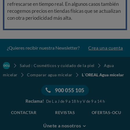
refrescarse en tiempo real. En algunos casos también
recogemos precios en tiendas físicas que se actualizan
con otra periodicidad más alta.
¿Quieres recibir nuestra Newsletter?
Crea una cuenta
Salud : Cosméticos y cuidado de la piel
Agua
micelar
Comparar agua micelar
L´OREAL Agua micelar
900 055 105
Reclama!
De L a J de 9 a 18 h y V de 9 a 14 h
CONTACTAR
REVISTAS
OFERTAS-OCU
Únete a nosotros