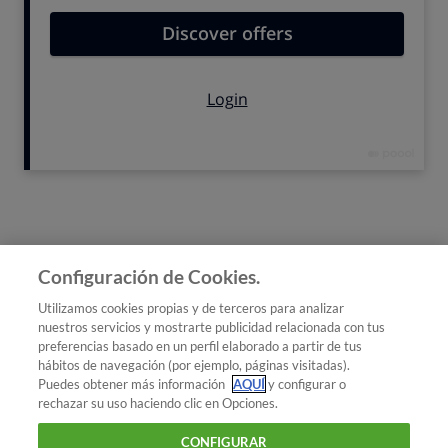
L’Occitane en Provence
superan los 30 euros.
En la sección de
parafarmacia
encontramos unas cuantas
cremas en la
veintena de euros:
de 21 a 29 euros nos han
costado La Roche-Posay, Vichy, Avène, Bioderma, Nuxe y
Rituals. La crema de Weleda, de cosmética natural, puede
comprarse también en herbolario.
El abanico de precios es amplio y se extiende
desde los 3,49
euros
de la crema analizada más barata, que es Cien de Lidl en
tubo de 50 ml,
hasta los 38,67 euros
de la más cara, precio
medio que corresponde a Lancôme Hydra Zen en tarro de 50
ml.
Configuración de Cookies.
Volver arriba
Utilizamos cookies propias y de terceros para analizar
nuestros servicios y mostrarte publicidad relacionada con tus
preferencias basado en un perfil elaborado a partir de tus
¿Quieres recibir nuestra Newsletter?
Crea una cuenta
hábitos de navegación (por ejemplo, páginas visitadas).
Puedes obtener más información
AQUÍ
y configurar o
rechazar su uso haciendo clic en Opciones.
Salud : Cosméticos y cuidado de la piel
Cómo elegir
CONFIGURAR