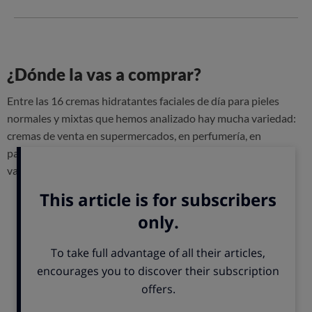
¿Dónde la vas a comprar?
Entre las 16 cremas hidratantes faciales de día para pieles
normales y mixtas que hemos analizado hay mucha variedad:
cremas de venta en supermercados, en perfumería, en
parafarmacia y en herbolario. Según en qué establecimiento
vayas a comprar el cosmético, el
presupuesto
que manejes
será diferente:
En un
supermercado
puedes comprar una crema
por menos
de 10 euros:
nosotros hemos analizado las cremas de Nivea
y Garnier, y también Deliplus de Mercadona y Cien de Lidl.
En una
perfumería
la gama de precios es bastante amplia:
las cremas de Sephora e Yves Rocher analizadas
rondan los
16 euros,
mientras que las de Biotherm, Lancôme y