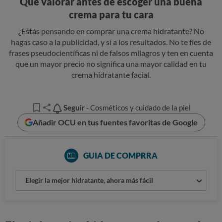
Qué valorar antes de escoger una buena
crema para tu cara
¿Estás pensando en comprar una crema hidratante? No
hagas caso a la publicidad, y sí a los resultados. No te fíes de
frases pseudocientíficas ni de falsos milagros y ten en cuenta
que un mayor precio no significa una mayor calidad en tu
crema hidratante facial.
Seguir
Seguir
- Cosméticos y cuidado de la piel
Añadir OCU en tus fuentes favoritas de Google
GUIA DE COMPRRA
Elegir la mejor hidratante, ahora más fácil