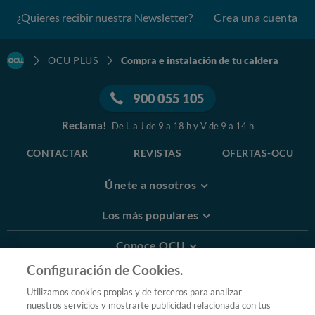
¿Quieres recibir nuestra Newsletter?
Crea una cuenta
OCU PLUS
Compra e instalación de tu caldera
900 055 105
Reclama!
De L a J de 9 a 18 h y V de 9 a 14 h
CONTACTAR
REVISTAS
OFERTAS-OCU
Únete a nosotros
Los más populares
Conoce OCU
Configuración de Cookies.
Más Información
Utilizamos cookies propias y de terceros para analizar
nuestros servicios y mostrarte publicidad relacionada con tus
© 2026 OCU