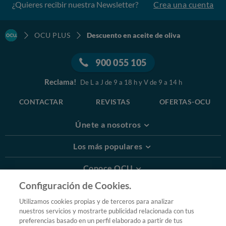
¿Quieres recibir nuestra Newsletter?
Crea una cuenta
OCU PLUS
Descuento en aceite de oliva
900 055 105
Reclama!
De L a J de 9 a 18 h y V de 9 a 14 h
CONTACTAR
REVISTAS
OFERTAS-OCU
Únete a nosotros
Los más populares
Conoce OCU
Configuración de Cookies.
Más Información
Utilizamos cookies propias y de terceros para analizar
nuestros servicios y mostrarte publicidad relacionada con tus
© 2026 OCU
preferencias basado en un perfil elaborado a partir de tus
Condiciones generales de contratación de OCU