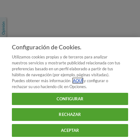
Únete a nosotros
Los más populares
Conoce OCU
Configuración de Cookies.
Más Información
Utilizamos cookies propias y de terceros para analizar
nuestros servicios y mostrarte publicidad relacionada con tus
© 2026 OCU
preferencias basado en un perfil elaborado a partir de tus
Condiciones generales de contratación de OCU
hábitos de navegación (por ejemplo, páginas visitadas).
Política de privacidad
Puedes obtener más información
AQUÍ
y configurar o
rechazar su uso haciendo clic en Opciones.
Uso del nombre y de los signos de OCU
Aviso Legal
Política de cookies
CONFIGURAR
RECHAZAR
ACEPTAR