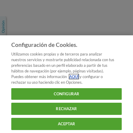
Únete a nosotros
Los más populares
Conoce OCU
Configuración de Cookies.
Más Información
Utilizamos cookies propias y de terceros para analizar
nuestros servicios y mostrarte publicidad relacionada con tus
© 2026 OCU
preferencias basado en un perfil elaborado a partir de tus
Condiciones generales de contratación de OCU
hábitos de navegación (por ejemplo, páginas visitadas).
Política de privacidad
Puedes obtener más información
AQUÍ
y configurar o
rechazar su uso haciendo clic en Opciones.
Uso del nombre y de los signos de OCU
Aviso Legal
Política de cookies
CONFIGURAR
RECHAZAR
ACEPTAR