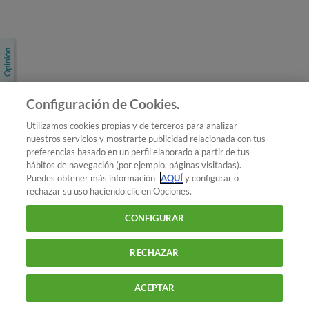
Únete a nosotros
Los más populares
Conoce OCU
Configuración de Cookies.
Más Información
Utilizamos cookies propias y de terceros para analizar
nuestros servicios y mostrarte publicidad relacionada con tus
© 2026 OCU
preferencias basado en un perfil elaborado a partir de tus
Condiciones generales de contratación de OCU
hábitos de navegación (por ejemplo, páginas visitadas).
Política de privacidad
Puedes obtener más información
AQUÍ
y configurar o
rechazar su uso haciendo clic en Opciones.
Uso del nombre y de los signos de OCU
Aviso Legal
Política de cookies
CONFIGURAR
RECHAZAR
ACEPTAR