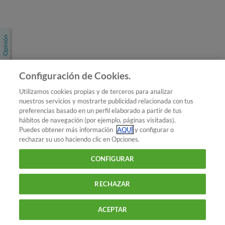
Únete a nosotros
Los más populares
Conoce OCU
Configuración de Cookies.
Más Información
Utilizamos cookies propias y de terceros para analizar
nuestros servicios y mostrarte publicidad relacionada con tus
© 2026 OCU
preferencias basado en un perfil elaborado a partir de tus
Condiciones generales de contratación de OCU
hábitos de navegación (por ejemplo, páginas visitadas).
Política de privacidad
Puedes obtener más información
AQUÍ
y configurar o
rechazar su uso haciendo clic en Opciones.
Uso del nombre y de los signos de OCU
Aviso Legal
Política de cookies
CONFIGURAR
RECHAZAR
ACEPTAR