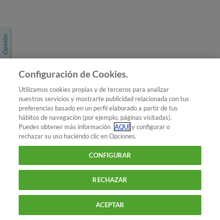
Únete a nosotros
Los más populares
Conoce OCU
Configuración de Cookies.
Más Información
Utilizamos cookies propias y de terceros para analizar
nuestros servicios y mostrarte publicidad relacionada con tus
© 2026 OCU
preferencias basado en un perfil elaborado a partir de tus
Condiciones generales de contratación de OCU
hábitos de navegación (por ejemplo, páginas visitadas).
Política de privacidad
Puedes obtener más información
AQUÍ
y configurar o
rechazar su uso haciendo clic en Opciones.
Uso del nombre y de los signos de OCU
Aviso Legal
Política de cookies
CONFIGURAR
RECHAZAR
ACEPTAR