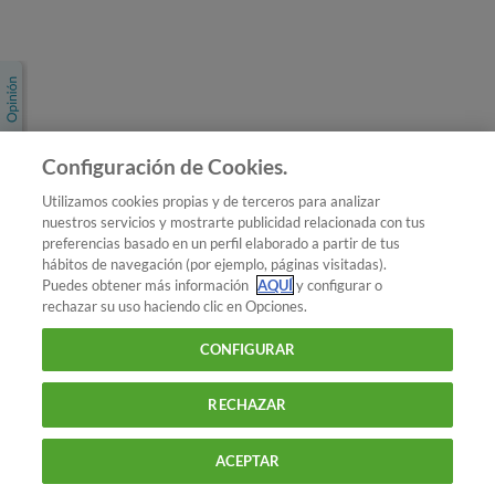
Únete a nosotros
Los más populares
Conoce OCU
Configuración de Cookies.
Más Información
Utilizamos cookies propias y de terceros para analizar
nuestros servicios y mostrarte publicidad relacionada con tus
© 2026 OCU
preferencias basado en un perfil elaborado a partir de tus
Condiciones generales de contratación de OCU
hábitos de navegación (por ejemplo, páginas visitadas).
Política de privacidad
Puedes obtener más información
AQUÍ
y configurar o
rechazar su uso haciendo clic en Opciones.
Uso del nombre y de los signos de OCU
Aviso Legal
Política de cookies
CONFIGURAR
RECHAZAR
ACEPTAR