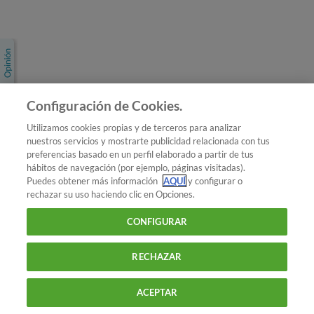
Únete a nosotros
Los más populares
Conoce OCU
Configuración de Cookies.
Más Información
Utilizamos cookies propias y de terceros para analizar
nuestros servicios y mostrarte publicidad relacionada con tus
© 2026 OCU
preferencias basado en un perfil elaborado a partir de tus
Condiciones generales de contratación de OCU
hábitos de navegación (por ejemplo, páginas visitadas).
Política de privacidad
Puedes obtener más información
AQUÍ
y configurar o
rechazar su uso haciendo clic en Opciones.
Uso del nombre y de los signos de OCU
Aviso Legal
Política de cookies
CONFIGURAR
RECHAZAR
ACEPTAR