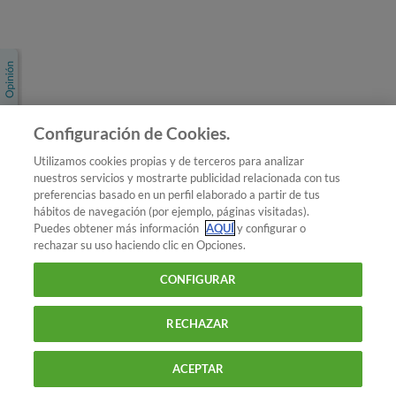
Únete a nosotros
Los más populares
Conoce OCU
Configuración de Cookies.
Más Información
Utilizamos cookies propias y de terceros para analizar
nuestros servicios y mostrarte publicidad relacionada con tus
© 2026 OCU
preferencias basado en un perfil elaborado a partir de tus
Condiciones generales de contratación de OCU
hábitos de navegación (por ejemplo, páginas visitadas).
Política de privacidad
Puedes obtener más información
AQUÍ
y configurar o
rechazar su uso haciendo clic en Opciones.
Uso del nombre y de los signos de OCU
Aviso Legal
Política de cookies
CONFIGURAR
RECHAZAR
ACEPTAR