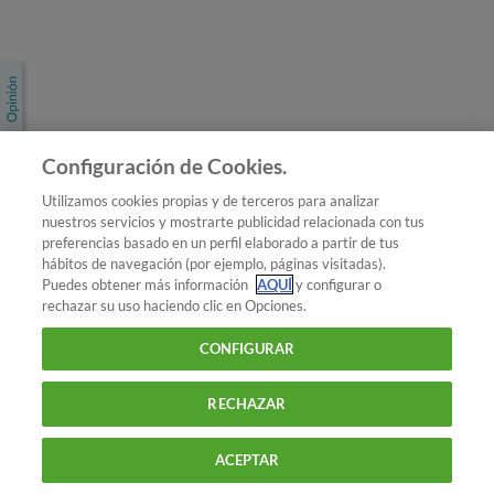
Únete a nosotros
Los más populares
Conoce OCU
Configuración de Cookies.
Más Información
Utilizamos cookies propias y de terceros para analizar
nuestros servicios y mostrarte publicidad relacionada con tus
© 2026 OCU
preferencias basado en un perfil elaborado a partir de tus
Condiciones generales de contratación de OCU
hábitos de navegación (por ejemplo, páginas visitadas).
Política de privacidad
Puedes obtener más información
AQUÍ
y configurar o
rechazar su uso haciendo clic en Opciones.
Uso del nombre y de los signos de OCU
Aviso Legal
Política de cookies
CONFIGURAR
RECHAZAR
ACEPTAR