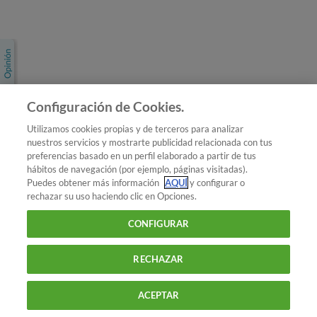
Únete a nosotros
Los más populares
Conoce OCU
Configuración de Cookies.
Más Información
Utilizamos cookies propias y de terceros para analizar
nuestros servicios y mostrarte publicidad relacionada con tus
© 2026 OCU
preferencias basado en un perfil elaborado a partir de tus
Condiciones generales de contratación de OCU
hábitos de navegación (por ejemplo, páginas visitadas).
Política de privacidad
Puedes obtener más información
AQUÍ
y configurar o
rechazar su uso haciendo clic en Opciones.
Uso del nombre y de los signos de OCU
Aviso Legal
Política de cookies
CONFIGURAR
RECHAZAR
ACEPTAR