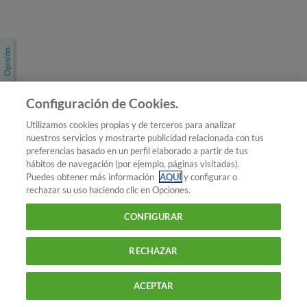
Únete a nosotros
Los más populares
Conoce OCU
Configuración de Cookies.
Más Información
Utilizamos cookies propias y de terceros para analizar
nuestros servicios y mostrarte publicidad relacionada con tus
© 2026 OCU
preferencias basado en un perfil elaborado a partir de tus
Condiciones generales de contratación de OCU
hábitos de navegación (por ejemplo, páginas visitadas).
Política de privacidad
Puedes obtener más información
AQUÍ
y configurar o
rechazar su uso haciendo clic en Opciones.
Uso del nombre y de los signos de OCU
Aviso Legal
Política de cookies
CONFIGURAR
RECHAZAR
ACEPTAR